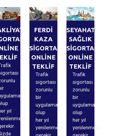
AKLİYAT
FERDİ
SEYAHAT
GORTASI
KAZA
SAĞLIK
NLİNE
SİGORTASI
SİGORTASI
EKLİF
ONLİNE
ONLİNE
Trafik
TEKLİF
TEKLİF
sigortası
Trafik
Trafik
zorunlu
sigortası
sigortası
bir
zorunlu
zorunlu
uygulama
bir
bir
olup
uygulama
uygulama
her yıl
olup
olup
yenilenmesi
her yıl
her yıl
gerekir.
yenilenmesi
yenilenmesi
Sizde
gerekir.
gerekir.