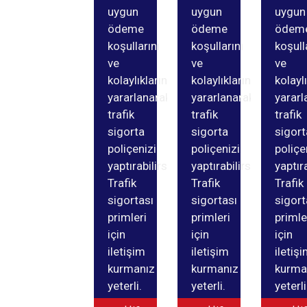
uygun
uygun
uygun
ödeme
ödeme
ödem
koşullarını
koşullarını
koşull
ve
ve
ve
kolaylıklarından
kolaylıklarından
kolayl
yararlanarak
yararlanarak
yararl
trafik
trafik
trafik
sigorta
sigorta
sigort
poliçenizi
poliçenizi
poliçe
yaptırabilirsiniz.
yaptırabilirsiniz.
yaptıra
Trafik
Trafik
Trafik
sigortası
sigortası
sigort
primleri
primleri
primle
için
için
için
iletişim
iletişim
iletiş
kurmanız
kurmanız
kurma
yeterli.
yeterli.
yeterli