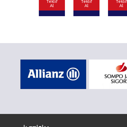
Teklif
Teklif
Teklif
Al
Al
Al