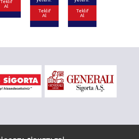
Teklif
Al
Teklif
Teklif
Al
Al