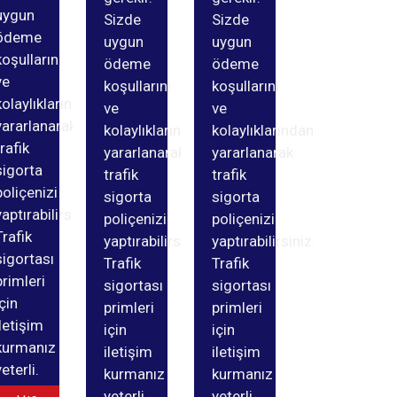
uygun
Sizde
Sizde
ödeme
uygun
uygun
koşullarını
ödeme
ödeme
ve
koşullarını
koşullarını
kolaylıklarından
ve
ve
yararlanarak
kolaylıklarından
kolaylıklarından
trafik
yararlanarak
yararlanarak
sigorta
trafik
trafik
poliçenizi
sigorta
sigorta
yaptırabilirsiniz.
poliçenizi
poliçenizi
Trafik
yaptırabilirsiniz.
yaptırabilirsiniz.
sigortası
Trafik
Trafik
primleri
sigortası
sigortası
için
primleri
primleri
iletişim
için
için
kurmanız
iletişim
iletişim
yeterli.
kurmanız
kurmanız
yeterli.
yeterli.