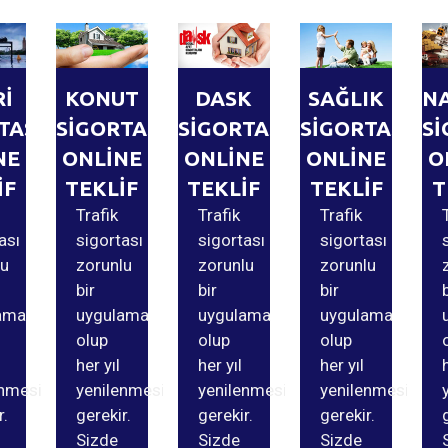
Rİ
KONUT
DASK
SAĞLIK
N
TASI
SİGORTASI
SİGORTASI
SİGORTASI
Sİ
NE
ONLİNE
ONLİNE
ONLİNE
O
İF
TEKLİF
TEKLİF
TEKLİF
T
Trafik
Trafik
Trafik
ası
sigortası
sigortası
sigortası
lu
zorunlu
zorunlu
zorunlu
bir
bir
bir
ama
uygulama
uygulama
uygulama
olup
olup
olup
her yıl
her yıl
her yıl
enmesi
yenilenmesi
yenilenmesi
yenilenmesi
r.
gerekir.
gerekir.
gerekir.
Sizde
Sizde
Sizde