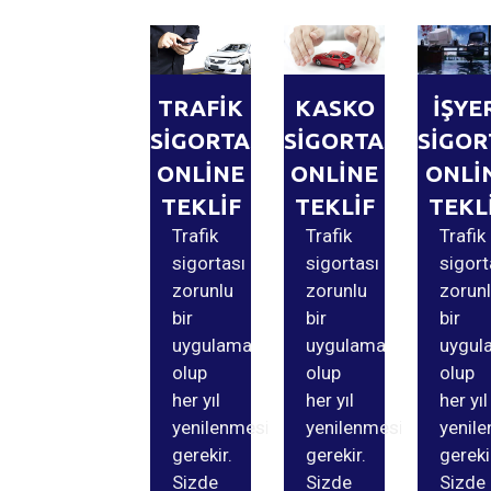
TRAFİK
KASKO
İŞYE
SİGORTASI
SİGORTASI
SİGOR
ONLİNE
ONLİNE
ONLİ
TEKLİF
TEKLİF
TEKL
Trafik
Trafik
Trafik
sigortası
sigortası
sigort
zorunlu
zorunlu
zorun
bir
bir
bir
uygulama
uygulama
uygul
olup
olup
olup
her yıl
her yıl
her yıl
yenilenmesi
yenilenmesi
yenil
gerekir.
gerekir.
gereki
Sizde
Sizde
Sizde