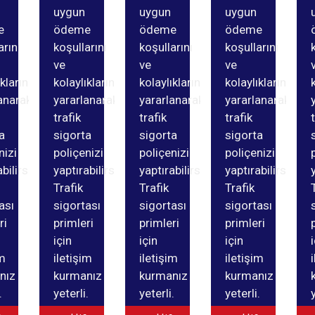
uygun
uygun
uygun
e
ödeme
ödeme
ödeme
arını
koşullarını
koşullarını
koşullarını
ve
ve
ve
ıklarından
kolaylıklarından
kolaylıklarından
kolaylıklarından
anarak
yararlanarak
yararlanarak
yararlanarak
trafik
trafik
trafik
a
sigorta
sigorta
sigorta
nizi
poliçenizi
poliçenizi
poliçenizi
bilirsiniz.
yaptırabilirsiniz.
yaptırabilirsiniz.
yaptırabilirsiniz.
Trafik
Trafik
Trafik
ası
sigortası
sigortası
sigortası
ri
primleri
primleri
primleri
için
için
için
im
iletişim
iletişim
iletişim
nız
kurmanız
kurmanız
kurmanız
.
yeterli.
yeterli.
yeterli.