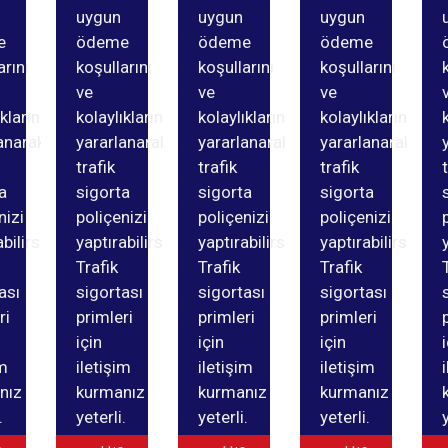
uygun
uygun
uygun
e
ödeme
ödeme
ödeme
arını
koşullarını
koşullarını
koşullarını
ve
ve
ve
ıklarından
kolaylıklarından
kolaylıklarından
kolaylıklarından
anarak
yararlanarak
yararlanarak
yararlanarak
trafik
trafik
trafik
a
sigorta
sigorta
sigorta
nizi
poliçenizi
poliçenizi
poliçenizi
bilirsiniz.
yaptırabilirsiniz.
yaptırabilirsiniz.
yaptırabilirsiniz.
Trafik
Trafik
Trafik
ası
sigortası
sigortası
sigortası
ri
primleri
primleri
primleri
için
için
için
im
iletişim
iletişim
iletişim
nız
kurmanız
kurmanız
kurmanız
.
yeterli.
yeterli.
yeterli.