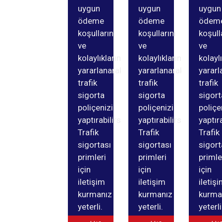
uygun
uygun
uygun
ödeme
ödeme
ödem
koşullarını
koşullarını
koşull
ve
ve
ve
kolaylıklarından
kolaylıklarından
kolayl
yararlanarak
yararlanarak
yararl
trafik
trafik
trafik
sigorta
sigorta
sigort
poliçenizi
poliçenizi
poliçe
yaptırabilirsiniz.
yaptırabilirsiniz.
yaptıra
Trafik
Trafik
Trafik
sigortası
sigortası
sigort
primleri
primleri
primle
için
için
için
iletişim
iletişim
iletiş
kurmanız
kurmanız
kurma
yeterli.
yeterli.
yeterli