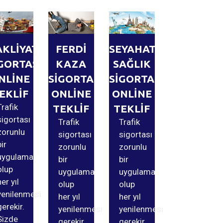
AKLİYAT
FERDİ
SEYAHAT
GORTASI
KAZA
SAĞLIK
NLİNE
SİGORTASI
SİGORTASI
EKLİF
ONLİNE
ONLİNE
Trafik
TEKLİF
TEKLİF
sigortası
Trafik
Trafik
zorunlu
sigortası
sigortası
bir
zorunlu
zorunlu
uygulama
bir
bir
olup
uygulama
uygulama
her yıl
olup
olup
yenilenmesi
her yıl
her yıl
gerekir.
yenilenmesi
yenilenmesi
Sizde
gerekir.
gerekir.