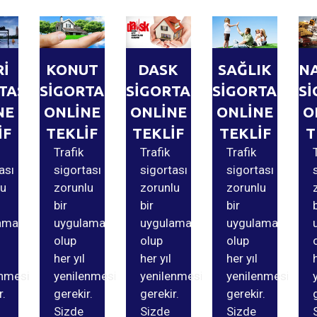
Rİ
KONUT
DASK
SAĞLIK
N
TASI
SİGORTASI
SİGORTASI
SİGORTASI
Sİ
NE
ONLİNE
ONLİNE
ONLİNE
O
İF
TEKLİF
TEKLİF
TEKLİF
T
Trafik
Trafik
Trafik
ası
sigortası
sigortası
sigortası
lu
zorunlu
zorunlu
zorunlu
bir
bir
bir
ama
uygulama
uygulama
uygulama
olup
olup
olup
her yıl
her yıl
her yıl
enmesi
yenilenmesi
yenilenmesi
yenilenmesi
r.
gerekir.
gerekir.
gerekir.
Sizde
Sizde
Sizde