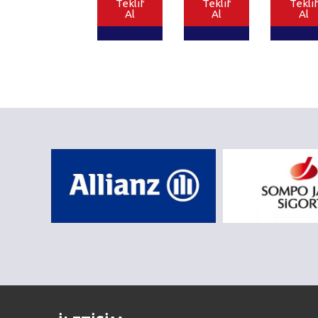
Teklif
Teklif
Teklif
Al
Al
Al