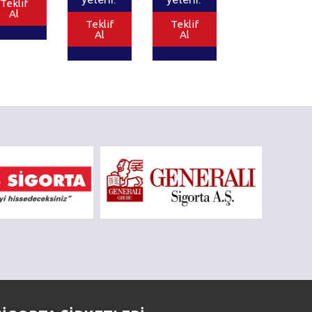
Teklif
Al
Teklif
Teklif
Al
Al