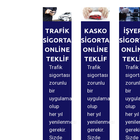
TRAFİK
KASKO
İŞYE
SİGORTASI
SİGORTASI
SİGOR
ONLİNE
ONLİNE
ONLİ
TEKLİF
TEKLİF
TEKL
Trafik
Trafik
Trafik
sigortası
sigortası
sigort
zorunlu
zorunlu
zorun
bir
bir
bir
uygulama
uygulama
uygul
olup
olup
olup
her yıl
her yıl
her yıl
yenilenmesi
yenilenmesi
yenil
gerekir.
gerekir.
gereki
Sizde
Sizde
Sizde