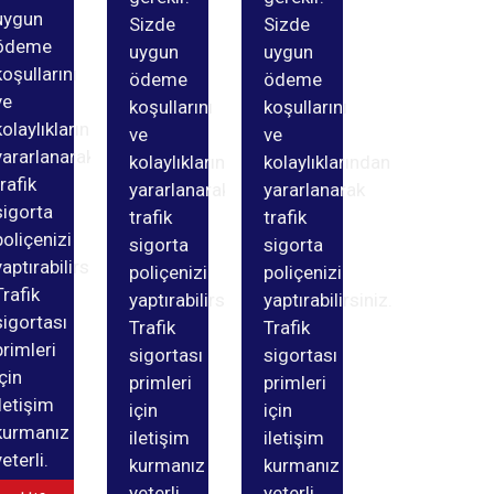
uygun
Sizde
Sizde
ödeme
uygun
uygun
koşullarını
ödeme
ödeme
ve
koşullarını
koşullarını
kolaylıklarından
ve
ve
yararlanarak
kolaylıklarından
kolaylıklarından
trafik
yararlanarak
yararlanarak
sigorta
trafik
trafik
poliçenizi
sigorta
sigorta
yaptırabilirsiniz.
poliçenizi
poliçenizi
Trafik
yaptırabilirsiniz.
yaptırabilirsiniz.
sigortası
Trafik
Trafik
primleri
sigortası
sigortası
için
primleri
primleri
iletişim
için
için
kurmanız
iletişim
iletişim
yeterli.
kurmanız
kurmanız
yeterli.
yeterli.