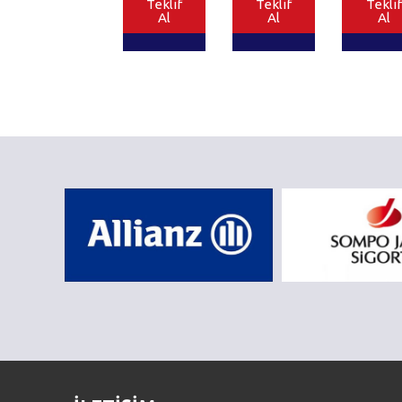
Teklif
Teklif
Teklif
Al
Al
Al