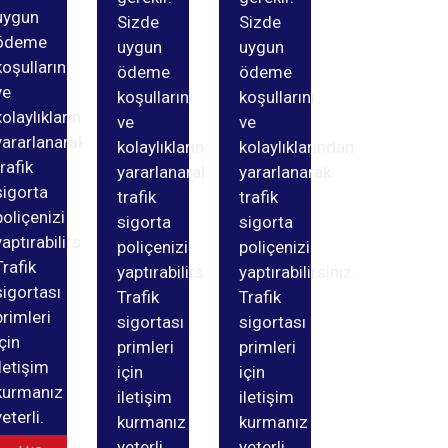
uygun
Sizde
Sizde
ödeme
uygun
uygun
koşullarını
ödeme
ödeme
ve
koşullarını
koşullarını
kolaylıklarından
ve
ve
yararlanarak
kolaylıklarından
kolaylıklarından
trafik
yararlanarak
yararlanarak
sigorta
trafik
trafik
poliçenizi
sigorta
sigorta
yaptırabilirsiniz.
poliçenizi
poliçenizi
Trafik
yaptırabilirsiniz.
yaptırabilirsiniz.
sigortası
Trafik
Trafik
primleri
sigortası
sigortası
için
primleri
primleri
iletişim
için
için
kurmanız
iletişim
iletişim
yeterli.
kurmanız
kurmanız
yeterli.
yeterli.