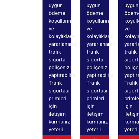
uygun
uygun
uygun
ödeme
ödeme
ödem
koşullarını
koşullarını
koşull
ve
ve
ve
kolaylıklarından
kolaylıklarından
kolayl
yararlanarak
yararlanarak
yararl
trafik
trafik
trafik
sigorta
sigorta
sigort
poliçenizi
poliçenizi
poliçe
yaptırabilirsiniz.
yaptırabilirsiniz.
yaptıra
Trafik
Trafik
Trafik
sigortası
sigortası
sigort
primleri
primleri
primle
için
için
için
iletişim
iletişim
iletiş
kurmanız
kurmanız
kurma
yeterli.
yeterli.
yeterli