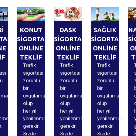
Rİ
KONUT
DASK
SAĞLIK
N
TASI
SİGORTASI
SİGORTASI
SİGORTASI
Sİ
NE
ONLİNE
ONLİNE
ONLİNE
O
İF
TEKLİF
TEKLİF
TEKLİF
T
Trafik
Trafik
Trafik
ası
sigortası
sigortası
sigortası
lu
zorunlu
zorunlu
zorunlu
bir
bir
bir
ama
uygulama
uygulama
uygulama
olup
olup
olup
her yıl
her yıl
her yıl
enmesi
yenilenmesi
yenilenmesi
yenilenmesi
r.
gerekir.
gerekir.
gerekir.
Sizde
Sizde
Sizde