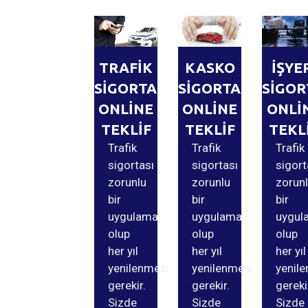
TRAFİK
KASKO
İŞYE
SİGORTASI
SİGORTASI
SİGOR
ONLİNE
ONLİNE
ONLİ
TEKLİF
TEKLİF
TEKL
Trafik
Trafik
Trafik
sigortası
sigortası
sigort
zorunlu
zorunlu
zorun
bir
bir
bir
uygulama
uygulama
uygul
olup
olup
olup
her yıl
her yıl
her yıl
yenilenmesi
yenilenmesi
yenil
gerekir.
gerekir.
gereki
Sizde
Sizde
Sizde