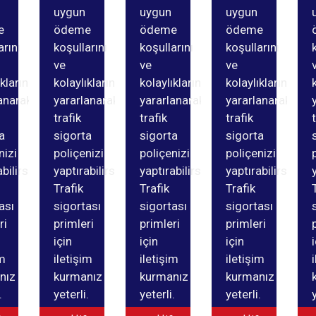
uygun
uygun
uygun
e
ödeme
ödeme
ödeme
arını
koşullarını
koşullarını
koşullarını
ve
ve
ve
ıklarından
kolaylıklarından
kolaylıklarından
kolaylıklarından
anarak
yararlanarak
yararlanarak
yararlanarak
trafik
trafik
trafik
a
sigorta
sigorta
sigorta
nizi
poliçenizi
poliçenizi
poliçenizi
bilirsiniz.
yaptırabilirsiniz.
yaptırabilirsiniz.
yaptırabilirsiniz.
Trafik
Trafik
Trafik
ası
sigortası
sigortası
sigortası
ri
primleri
primleri
primleri
için
için
için
im
iletişim
iletişim
iletişim
nız
kurmanız
kurmanız
kurmanız
.
yeterli.
yeterli.
yeterli.