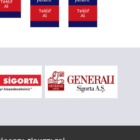
Teklif
Al
Teklif
Teklif
Al
Al