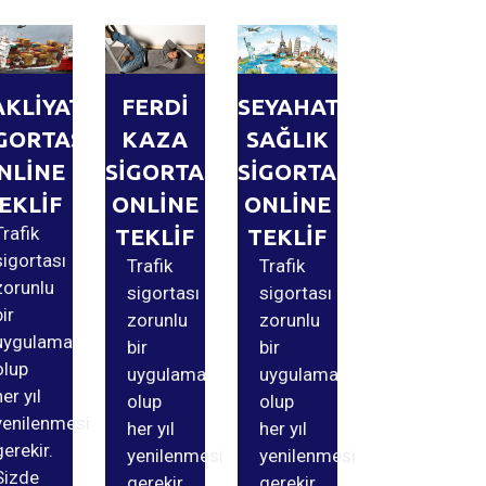
AKLİYAT
FERDİ
SEYAHAT
GORTASI
KAZA
SAĞLIK
NLİNE
SİGORTASI
SİGORTASI
EKLİF
ONLİNE
ONLİNE
Trafik
TEKLİF
TEKLİF
sigortası
Trafik
Trafik
zorunlu
sigortası
sigortası
bir
zorunlu
zorunlu
uygulama
bir
bir
olup
uygulama
uygulama
her yıl
olup
olup
yenilenmesi
her yıl
her yıl
gerekir.
yenilenmesi
yenilenmesi
Sizde
gerekir.
gerekir.