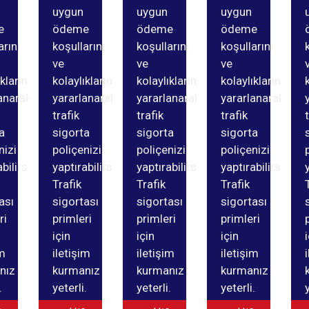
uygun
uygun
uygun
e
ödeme
ödeme
ödeme
arını
koşullarını
koşullarını
koşullarını
ve
ve
ve
ıklarından
kolaylıklarından
kolaylıklarından
kolaylıklarından
anarak
yararlanarak
yararlanarak
yararlanarak
trafik
trafik
trafik
a
sigorta
sigorta
sigorta
nizi
poliçenizi
poliçenizi
poliçenizi
bilirsiniz.
yaptırabilirsiniz.
yaptırabilirsiniz.
yaptırabilirsiniz.
Trafik
Trafik
Trafik
ası
sigortası
sigortası
sigortası
ri
primleri
primleri
primleri
için
için
için
im
iletişim
iletişim
iletişim
nız
kurmanız
kurmanız
kurmanız
.
yeterli.
yeterli.
yeterli.