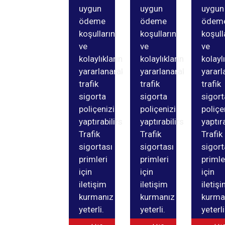
uygun
uygun
uygun
ödeme
ödeme
ödem
koşullarını
koşullarını
koşull
ve
ve
ve
kolaylıklarından
kolaylıklarından
kolayl
yararlanarak
yararlanarak
yararl
trafik
trafik
trafik
sigorta
sigorta
sigort
poliçenizi
poliçenizi
poliçe
yaptırabilirsiniz.
yaptırabilirsiniz.
yaptıra
Trafik
Trafik
Trafik
sigortası
sigortası
sigort
primleri
primleri
primle
için
için
için
iletişim
iletişim
iletiş
kurmanız
kurmanız
kurma
yeterli.
yeterli.
yeterli