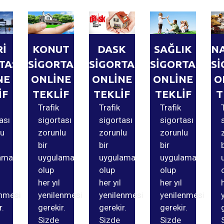
Rİ
KONUT
DASK
SAĞLIK
N
TASI
SİGORTASI
SİGORTASI
SİGORTASI
Sİ
NE
ONLİNE
ONLİNE
ONLİNE
O
İF
TEKLİF
TEKLİF
TEKLİF
T
Trafik
Trafik
Trafik
ası
sigortası
sigortası
sigortası
lu
zorunlu
zorunlu
zorunlu
bir
bir
bir
ama
uygulama
uygulama
uygulama
olup
olup
olup
her yıl
her yıl
her yıl
enmesi
yenilenmesi
yenilenmesi
yenilenmesi
r.
gerekir.
gerekir.
gerekir.
Sizde
Sizde
Sizde