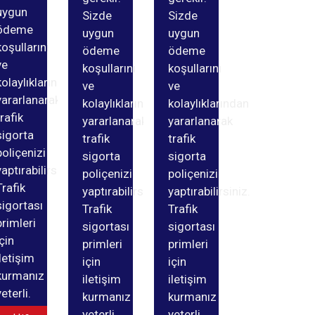
uygun
Sizde
Sizde
ödeme
uygun
uygun
koşullarını
ödeme
ödeme
ve
koşullarını
koşullarını
kolaylıklarından
ve
ve
yararlanarak
kolaylıklarından
kolaylıklarından
trafik
yararlanarak
yararlanarak
sigorta
trafik
trafik
poliçenizi
sigorta
sigorta
yaptırabilirsiniz.
poliçenizi
poliçenizi
Trafik
yaptırabilirsiniz.
yaptırabilirsiniz.
sigortası
Trafik
Trafik
primleri
sigortası
sigortası
için
primleri
primleri
iletişim
için
için
kurmanız
iletişim
iletişim
yeterli.
kurmanız
kurmanız
yeterli.
yeterli.