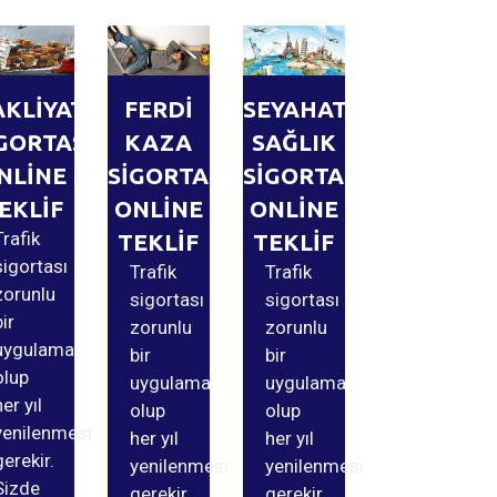
AKLİYAT
FERDİ
SEYAHAT
GORTASI
KAZA
SAĞLIK
NLİNE
SİGORTASI
SİGORTASI
EKLİF
ONLİNE
ONLİNE
Trafik
TEKLİF
TEKLİF
sigortası
Trafik
Trafik
zorunlu
sigortası
sigortası
bir
zorunlu
zorunlu
uygulama
bir
bir
olup
uygulama
uygulama
her yıl
olup
olup
yenilenmesi
her yıl
her yıl
gerekir.
yenilenmesi
yenilenmesi
Sizde
gerekir.
gerekir.