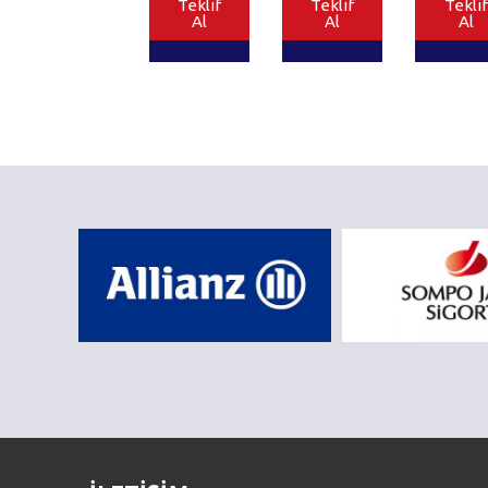
Teklif
Teklif
Teklif
Al
Al
Al