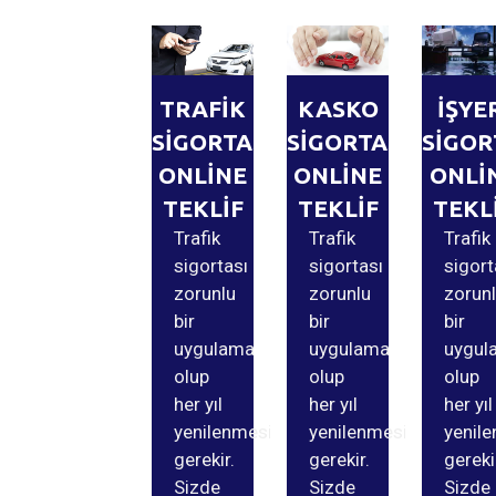
TRAFİK
KASKO
İŞYE
SİGORTASI
SİGORTASI
SİGOR
ONLİNE
ONLİNE
ONLİ
TEKLİF
TEKLİF
TEKL
Trafik
Trafik
Trafik
sigortası
sigortası
sigort
zorunlu
zorunlu
zorun
bir
bir
bir
uygulama
uygulama
uygul
olup
olup
olup
her yıl
her yıl
her yıl
yenilenmesi
yenilenmesi
yenil
gerekir.
gerekir.
gereki
Sizde
Sizde
Sizde