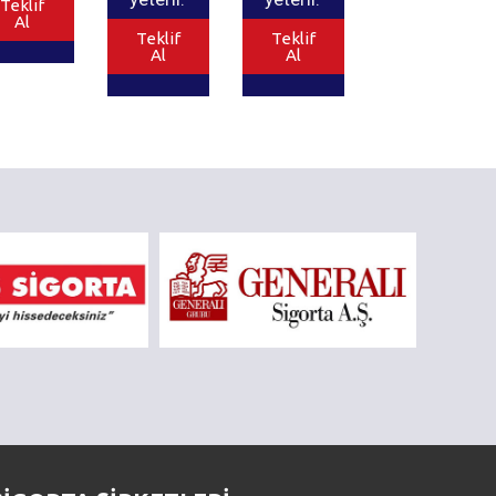
Teklif
Al
Teklif
Teklif
Al
Al