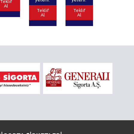
Teklif
Al
Teklif
Teklif
Al
Al