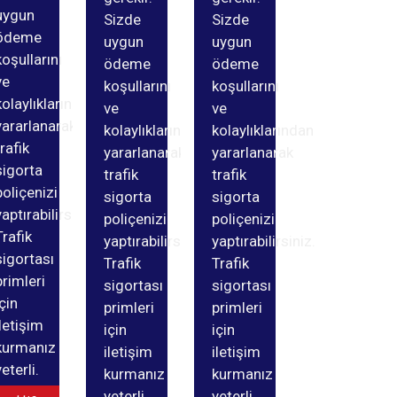
uygun
Sizde
Sizde
ödeme
uygun
uygun
koşullarını
ödeme
ödeme
ve
koşullarını
koşullarını
kolaylıklarından
ve
ve
yararlanarak
kolaylıklarından
kolaylıklarından
trafik
yararlanarak
yararlanarak
sigorta
trafik
trafik
poliçenizi
sigorta
sigorta
yaptırabilirsiniz.
poliçenizi
poliçenizi
Trafik
yaptırabilirsiniz.
yaptırabilirsiniz.
sigortası
Trafik
Trafik
primleri
sigortası
sigortası
için
primleri
primleri
iletişim
için
için
kurmanız
iletişim
iletişim
yeterli.
kurmanız
kurmanız
yeterli.
yeterli.