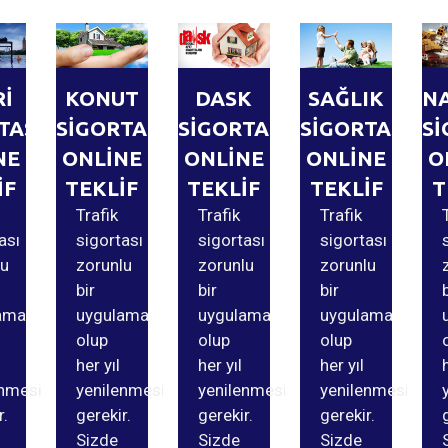
Rİ
KONUT
DASK
SAĞLIK
N
TASI
SİGORTASI
SİGORTASI
SİGORTASI
Sİ
NE
ONLİNE
ONLİNE
ONLİNE
O
İF
TEKLİF
TEKLİF
TEKLİF
T
Trafik
Trafik
Trafik
ası
sigortası
sigortası
sigortası
lu
zorunlu
zorunlu
zorunlu
bir
bir
bir
ama
uygulama
uygulama
uygulama
olup
olup
olup
her yıl
her yıl
her yıl
enmesi
yenilenmesi
yenilenmesi
yenilenmesi
r.
gerekir.
gerekir.
gerekir.
Sizde
Sizde
Sizde