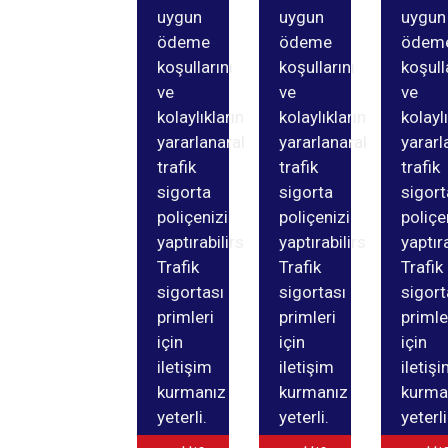
uygun
uygun
uygun
ödeme
ödeme
ödem
koşullarını
koşullarını
koşull
ve
ve
ve
kolaylıklarından
kolaylıklarından
kolayl
yararlanarak
yararlanarak
yararl
trafik
trafik
trafik
sigorta
sigorta
sigort
poliçenizi
poliçenizi
poliçe
yaptırabilirsiniz.
yaptırabilirsiniz.
yaptıra
Trafik
Trafik
Trafik
sigortası
sigortası
sigort
primleri
primleri
primle
için
için
için
iletişim
iletişim
iletiş
kurmanız
kurmanız
kurma
yeterli.
yeterli.
yeterli