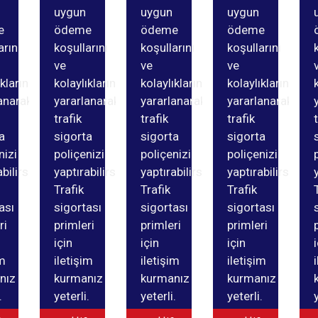
uygun
uygun
uygun
e
ödeme
ödeme
ödeme
arını
koşullarını
koşullarını
koşullarını
ve
ve
ve
ıklarından
kolaylıklarından
kolaylıklarından
kolaylıklarından
anarak
yararlanarak
yararlanarak
yararlanarak
trafik
trafik
trafik
a
sigorta
sigorta
sigorta
nizi
poliçenizi
poliçenizi
poliçenizi
bilirsiniz.
yaptırabilirsiniz.
yaptırabilirsiniz.
yaptırabilirsiniz.
Trafik
Trafik
Trafik
ası
sigortası
sigortası
sigortası
ri
primleri
primleri
primleri
için
için
için
im
iletişim
iletişim
iletişim
nız
kurmanız
kurmanız
kurmanız
.
yeterli.
yeterli.
yeterli.