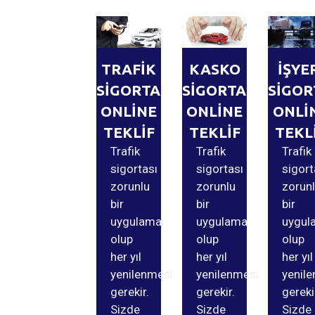
TRAFİK
KASKO
İŞYE
SİGORTASI
SİGORTASI
SİGOR
ONLİNE
ONLİNE
ONLİ
TEKLİF
TEKLİF
TEKL
Trafik
Trafik
Trafik
sigortası
sigortası
sigort
zorunlu
zorunlu
zorun
bir
bir
bir
uygulama
uygulama
uygul
olup
olup
olup
her yıl
her yıl
her yıl
yenilenmesi
yenilenmesi
yenil
gerekir.
gerekir.
gereki
Sizde
Sizde
Sizde