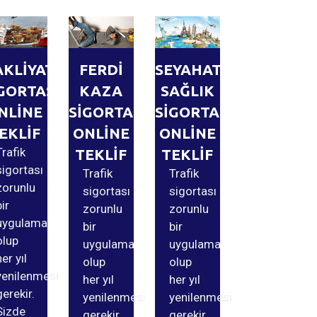
AKLİYAT
FERDİ
SEYAHAT
GORTASI
KAZA
SAĞLIK
NLİNE
SİGORTASI
SİGORTASI
EKLİF
ONLİNE
ONLİNE
Trafik
TEKLİF
TEKLİF
sigortası
Trafik
Trafik
zorunlu
sigortası
sigortası
bir
zorunlu
zorunlu
uygulama
bir
bir
olup
uygulama
uygulama
her yıl
olup
olup
yenilenmesi
her yıl
her yıl
gerekir.
yenilenmesi
yenilenmesi
Sizde
gerekir.
gerekir.