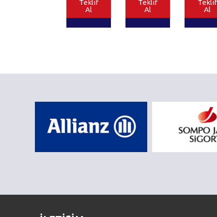
Teklif
Teklif
Teklif
Al
Al
Al