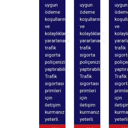
uygun
uygun
uygun
ödeme
ödeme
ödem
koşullarını
koşullarını
koşull
ve
ve
ve
kolaylıklarından
kolaylıklarından
kolayl
yararlanarak
yararlanarak
yararl
trafik
trafik
trafik
sigorta
sigorta
sigort
poliçenizi
poliçenizi
poliçe
yaptırabilirsiniz.
yaptırabilirsiniz.
yaptıra
Trafik
Trafik
Trafik
sigortası
sigortası
sigort
primleri
primleri
primle
için
için
için
iletişim
iletişim
iletiş
kurmanız
kurmanız
kurma
yeterli.
yeterli.
yeterli