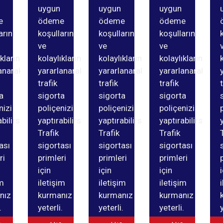
uygun
uygun
uygun
e
ödeme
ödeme
ödeme
arını
koşullarını
koşullarını
koşullarını
ve
ve
ve
ıklarından
kolaylıklarından
kolaylıklarından
kolaylıklarından
anarak
yararlanarak
yararlanarak
yararlanarak
trafik
trafik
trafik
a
sigorta
sigorta
sigorta
nizi
poliçenizi
poliçenizi
poliçenizi
bilirsiniz.
yaptırabilirsiniz.
yaptırabilirsiniz.
yaptırabilirsiniz.
Trafik
Trafik
Trafik
ası
sigortası
sigortası
sigortası
ri
primleri
primleri
primleri
için
için
için
im
iletişim
iletişim
iletişim
nız
kurmanız
kurmanız
kurmanız
.
yeterli.
yeterli.
yeterli.