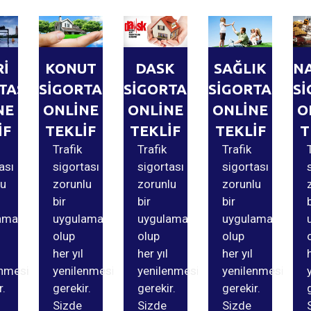
Rİ
KONUT
DASK
SAĞLIK
N
TASI
SİGORTASI
SİGORTASI
SİGORTASI
Sİ
NE
ONLİNE
ONLİNE
ONLİNE
O
İF
TEKLİF
TEKLİF
TEKLİF
T
Trafik
Trafik
Trafik
ası
sigortası
sigortası
sigortası
lu
zorunlu
zorunlu
zorunlu
bir
bir
bir
ama
uygulama
uygulama
uygulama
olup
olup
olup
her yıl
her yıl
her yıl
enmesi
yenilenmesi
yenilenmesi
yenilenmesi
r.
gerekir.
gerekir.
gerekir.
Sizde
Sizde
Sizde