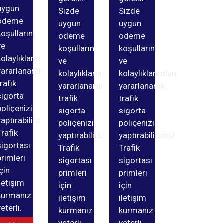
uygun
Sizde
Sizde
ödeme
uygun
uygun
koşullarını
ödeme
ödeme
ve
koşullarını
koşullarını
kolaylıklarından
ve
ve
yararlanarak
kolaylıklarından
kolaylıklarından
trafik
yararlanarak
yararlanarak
sigorta
trafik
trafik
poliçenizi
sigorta
sigorta
yaptırabilirsiniz.
poliçenizi
poliçenizi
Trafik
yaptırabilirsiniz.
yaptırabilirsiniz.
sigortası
Trafik
Trafik
primleri
sigortası
sigortası
için
primleri
primleri
iletişim
için
için
kurmanız
iletişim
iletişim
yeterli.
kurmanız
kurmanız
yeterli.
yeterli.