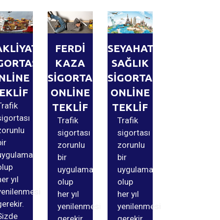
AKLİYAT
FERDİ
SEYAHAT
GORTASI
KAZA
SAĞLIK
NLİNE
SİGORTASI
SİGORTASI
EKLİF
ONLİNE
ONLİNE
Trafik
TEKLİF
TEKLİF
sigortası
Trafik
Trafik
zorunlu
sigortası
sigortası
bir
zorunlu
zorunlu
uygulama
bir
bir
olup
uygulama
uygulama
her yıl
olup
olup
yenilenmesi
her yıl
her yıl
gerekir.
yenilenmesi
yenilenmesi
Sizde
gerekir.
gerekir.