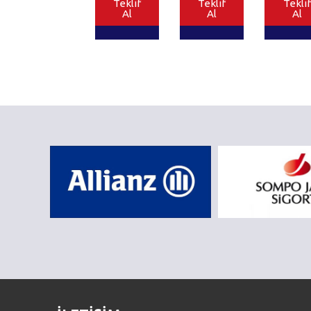
Teklif
Teklif
Teklif
Al
Al
Al