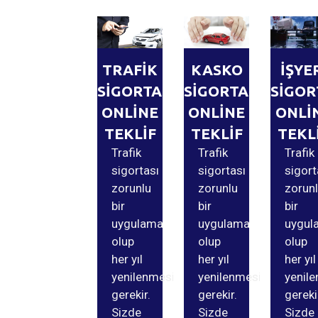
TRAFİK
KASKO
İŞYE
SİGORTASI
SİGORTASI
SİGOR
ONLİNE
ONLİNE
ONLİ
TEKLİF
TEKLİF
TEKL
Trafik
Trafik
Trafik
sigortası
sigortası
sigort
zorunlu
zorunlu
zorun
bir
bir
bir
uygulama
uygulama
uygul
olup
olup
olup
her yıl
her yıl
her yıl
yenilenmesi
yenilenmesi
yenil
gerekir.
gerekir.
gereki
Sizde
Sizde
Sizde