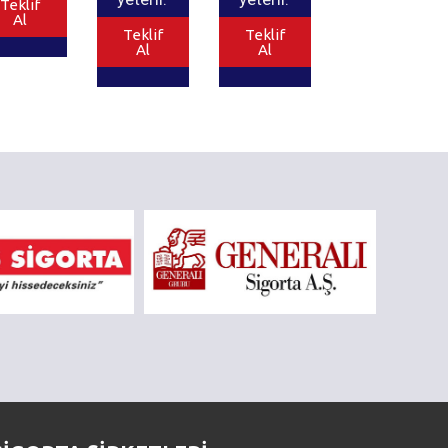
Teklif
Al
Teklif
Teklif
Al
Al