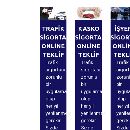
TRAFİK
KASKO
İŞYE
SİGORTASI
SİGORTASI
SİGOR
ONLİNE
ONLİNE
ONLİ
TEKLİF
TEKLİF
TEKL
Trafik
Trafik
Trafik
sigortası
sigortası
sigort
zorunlu
zorunlu
zorun
bir
bir
bir
uygulama
uygulama
uygul
olup
olup
olup
her yıl
her yıl
her yıl
yenilenmesi
yenilenmesi
yenil
gerekir.
gerekir.
gereki
Sizde
Sizde
Sizde