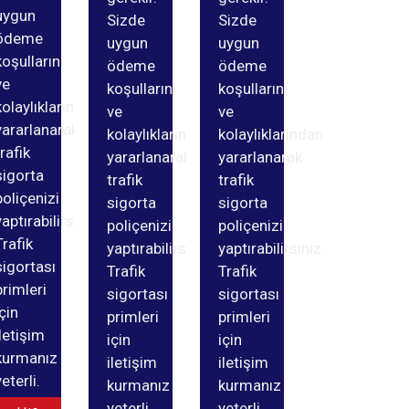
uygun
Sizde
Sizde
ödeme
uygun
uygun
koşullarını
ödeme
ödeme
ve
koşullarını
koşullarını
kolaylıklarından
ve
ve
yararlanarak
kolaylıklarından
kolaylıklarından
trafik
yararlanarak
yararlanarak
sigorta
trafik
trafik
poliçenizi
sigorta
sigorta
yaptırabilirsiniz.
poliçenizi
poliçenizi
Trafik
yaptırabilirsiniz.
yaptırabilirsiniz.
sigortası
Trafik
Trafik
primleri
sigortası
sigortası
için
primleri
primleri
iletişim
için
için
kurmanız
iletişim
iletişim
yeterli.
kurmanız
kurmanız
yeterli.
yeterli.