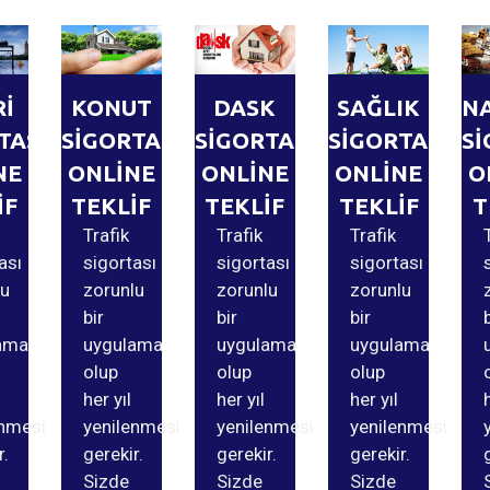
Rİ
KONUT
DASK
SAĞLIK
N
TASI
SİGORTASI
SİGORTASI
SİGORTASI
Sİ
NE
ONLİNE
ONLİNE
ONLİNE
O
İF
TEKLİF
TEKLİF
TEKLİF
T
Trafik
Trafik
Trafik
ası
sigortası
sigortası
sigortası
lu
zorunlu
zorunlu
zorunlu
bir
bir
bir
ama
uygulama
uygulama
uygulama
olup
olup
olup
her yıl
her yıl
her yıl
enmesi
yenilenmesi
yenilenmesi
yenilenmesi
r.
gerekir.
gerekir.
gerekir.
Sizde
Sizde
Sizde