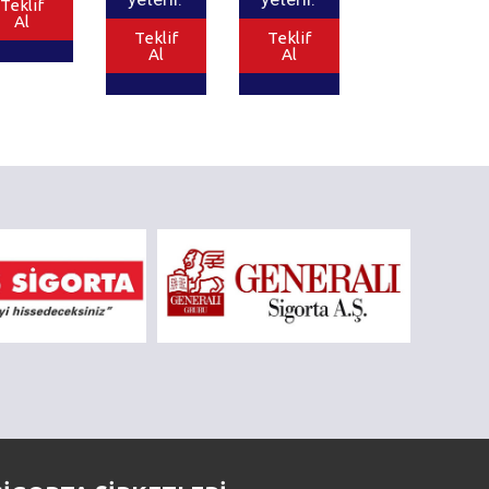
Teklif
Al
Teklif
Teklif
Al
Al