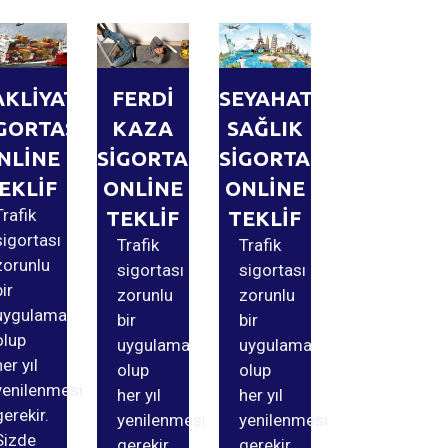
AKLİYAT
FERDİ
SEYAHAT
GORTASI
KAZA
SAĞLIK
NLİNE
SİGORTASI
SİGORTASI
EKLİF
ONLİNE
ONLİNE
Trafik
TEKLİF
TEKLİF
sigortası
Trafik
Trafik
zorunlu
sigortası
sigortası
bir
zorunlu
zorunlu
uygulama
bir
bir
olup
uygulama
uygulama
her yıl
olup
olup
yenilenmesi
her yıl
her yıl
gerekir.
yenilenmesi
yenilenmesi
Sizde
gerekir.
gerekir.