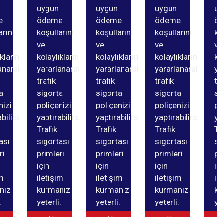
uygun
uygun
uygun
e
ödeme
ödeme
ödeme
arını
koşullarını
koşullarını
koşullarını
ve
ve
ve
ıklarından
kolaylıklarından
kolaylıklarından
kolaylıklarından
anarak
yararlanarak
yararlanarak
yararlanarak
trafik
trafik
trafik
a
sigorta
sigorta
sigorta
nizi
poliçenizi
poliçenizi
poliçenizi
bilirsiniz.
yaptırabilirsiniz.
yaptırabilirsiniz.
yaptırabilirsiniz.
Trafik
Trafik
Trafik
ası
sigortası
sigortası
sigortası
ri
primleri
primleri
primleri
için
için
için
im
iletişim
iletişim
iletişim
nız
kurmanız
kurmanız
kurmanız
.
yeterli.
yeterli.
yeterli.