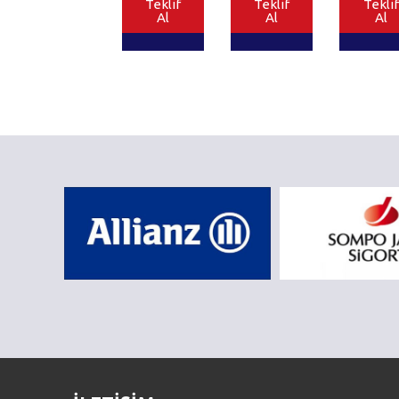
Teklif
Teklif
Teklif
Al
Al
Al