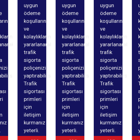
uygun
uygun
uygun
e
ödeme
ödeme
ödeme
arını
koşullarını
koşullarını
koşullarını
ve
ve
ve
ıklarından
kolaylıklarından
kolaylıklarından
kolaylıklarından
anarak
yararlanarak
yararlanarak
yararlanarak
trafik
trafik
trafik
a
sigorta
sigorta
sigorta
nizi
poliçenizi
poliçenizi
poliçenizi
bilirsiniz.
yaptırabilirsiniz.
yaptırabilirsiniz.
yaptırabilirsiniz.
Trafik
Trafik
Trafik
ası
sigortası
sigortası
sigortası
ri
primleri
primleri
primleri
için
için
için
im
iletişim
iletişim
iletişim
nız
kurmanız
kurmanız
kurmanız
.
yeterli.
yeterli.
yeterli.