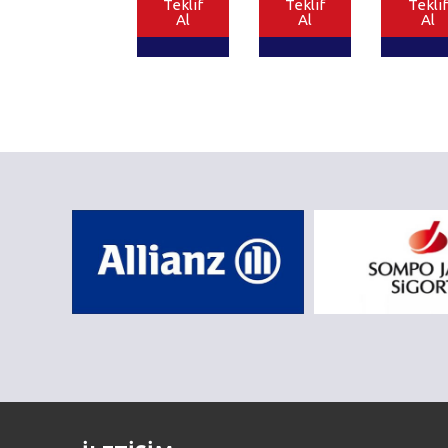
Teklif
Teklif
Teklif
Al
Al
Al