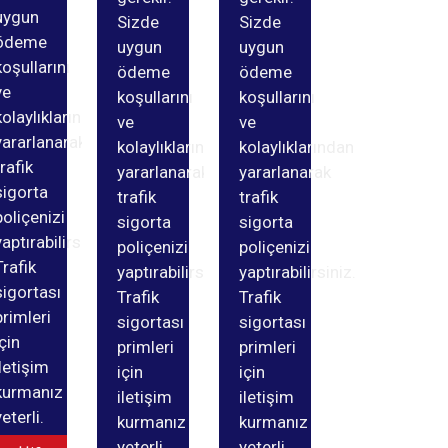
uygun
Sizde
Sizde
ödeme
uygun
uygun
koşullarını
ödeme
ödeme
ve
koşullarını
koşullarını
kolaylıklarından
ve
ve
yararlanarak
kolaylıklarından
kolaylıklarından
trafik
yararlanarak
yararlanarak
sigorta
trafik
trafik
poliçenizi
sigorta
sigorta
yaptırabilirsiniz.
poliçenizi
poliçenizi
Trafik
yaptırabilirsiniz.
yaptırabilirsiniz.
sigortası
Trafik
Trafik
primleri
sigortası
sigortası
için
primleri
primleri
iletişim
için
için
kurmanız
iletişim
iletişim
yeterli.
kurmanız
kurmanız
yeterli.
yeterli.