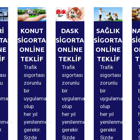
Rİ
KONUT
DASK
SAĞLIK
N
TASI
SİGORTASI
SİGORTASI
SİGORTASI
Sİ
NE
ONLİNE
ONLİNE
ONLİNE
O
İF
TEKLİF
TEKLİF
TEKLİF
T
Trafik
Trafik
Trafik
ası
sigortası
sigortası
sigortası
lu
zorunlu
zorunlu
zorunlu
bir
bir
bir
ama
uygulama
uygulama
uygulama
olup
olup
olup
her yıl
her yıl
her yıl
enmesi
yenilenmesi
yenilenmesi
yenilenmesi
r.
gerekir.
gerekir.
gerekir.
Sizde
Sizde
Sizde