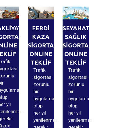
AKLİYAT
FERDİ
SEYAHAT
GORTASI
KAZA
SAĞLIK
NLİNE
SİGORTASI
SİGORTASI
EKLİF
ONLİNE
ONLİNE
Trafik
TEKLİF
TEKLİF
sigortası
Trafik
Trafik
zorunlu
sigortası
sigortası
bir
zorunlu
zorunlu
uygulama
bir
bir
olup
uygulama
uygulama
her yıl
olup
olup
yenilenmesi
her yıl
her yıl
gerekir.
yenilenmesi
yenilenmesi
Sizde
gerekir.
gerekir.