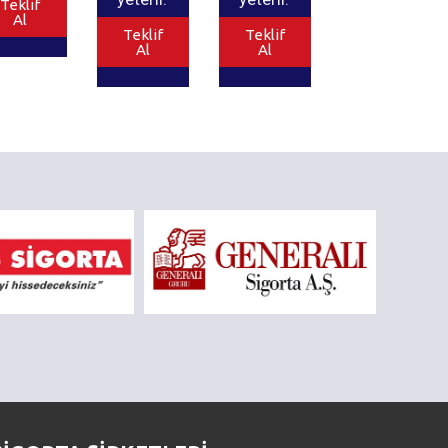
Teklif
Al
Teklif
Teklif
Al
Al