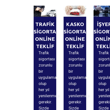
TRAFİK
KASKO
İŞYE
SİGORTASI
SİGORTASI
SİGOR
ONLİNE
ONLİNE
ONLİ
TEKLİF
TEKLİF
TEKL
Trafik
Trafik
Trafik
sigortası
sigortası
sigort
zorunlu
zorunlu
zorun
bir
bir
bir
uygulama
uygulama
uygul
olup
olup
olup
her yıl
her yıl
her yıl
yenilenmesi
yenilenmesi
yenil
gerekir.
gerekir.
gereki
Sizde
Sizde
Sizde