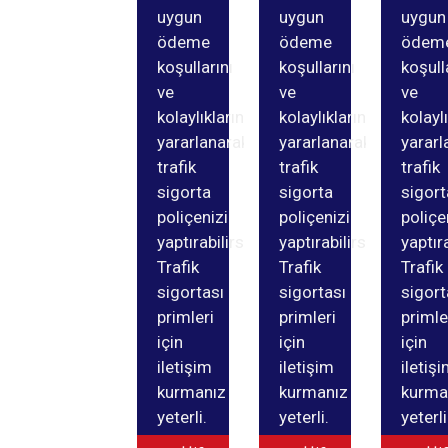
uygun
uygun
uygun
ödeme
ödeme
ödem
koşullarını
koşullarını
koşull
ve
ve
ve
kolaylıklarından
kolaylıklarından
kolayl
yararlanarak
yararlanarak
yararl
trafik
trafik
trafik
sigorta
sigorta
sigort
poliçenizi
poliçenizi
poliçe
yaptırabilirsiniz.
yaptırabilirsiniz.
yaptıra
Trafik
Trafik
Trafik
sigortası
sigortası
sigort
primleri
primleri
primle
için
için
için
iletişim
iletişim
iletiş
kurmanız
kurmanız
kurma
yeterli.
yeterli.
yeterli