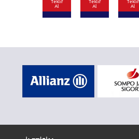
Teklif
Teklif
Teklif
Al
Al
Al