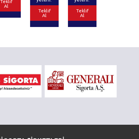
Teklif
Al
Teklif
Teklif
Al
Al