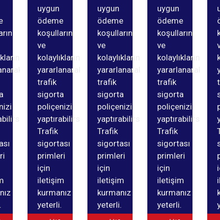
uygun
uygun
uygun
e
ödeme
ödeme
ödeme
arını
koşullarını
koşullarını
koşullarını
ve
ve
ve
ıklarından
kolaylıklarından
kolaylıklarından
kolaylıklarından
anarak
yararlanarak
yararlanarak
yararlanarak
trafik
trafik
trafik
a
sigorta
sigorta
sigorta
nizi
poliçenizi
poliçenizi
poliçenizi
bilirsiniz.
yaptırabilirsiniz.
yaptırabilirsiniz.
yaptırabilirsiniz.
Trafik
Trafik
Trafik
ası
sigortası
sigortası
sigortası
ri
primleri
primleri
primleri
için
için
için
im
iletişim
iletişim
iletişim
nız
kurmanız
kurmanız
kurmanız
.
yeterli.
yeterli.
yeterli.