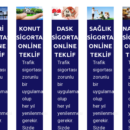
Rİ
KONUT
DASK
SAĞLIK
N
TASI
SİGORTASI
SİGORTASI
SİGORTASI
Sİ
NE
ONLİNE
ONLİNE
ONLİNE
O
İF
TEKLİF
TEKLİF
TEKLİF
T
Trafik
Trafik
Trafik
ası
sigortası
sigortası
sigortası
lu
zorunlu
zorunlu
zorunlu
bir
bir
bir
ama
uygulama
uygulama
uygulama
olup
olup
olup
her yıl
her yıl
her yıl
enmesi
yenilenmesi
yenilenmesi
yenilenmesi
r.
gerekir.
gerekir.
gerekir.
Sizde
Sizde
Sizde