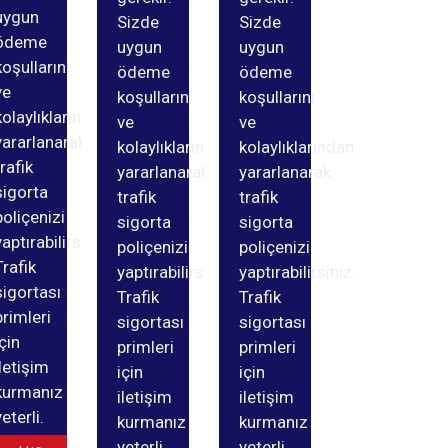
uygun
Sizde
Sizde
ödeme
uygun
uygun
koşullarını
ödeme
ödeme
ve
koşullarını
koşullarını
kolaylıklarından
ve
ve
yararlanarak
kolaylıklarından
kolaylıklarından
trafik
yararlanarak
yararlanarak
sigorta
trafik
trafik
poliçenizi
sigorta
sigorta
yaptırabilirsiniz.
poliçenizi
poliçenizi
Trafik
yaptırabilirsiniz.
yaptırabilirsiniz.
sigortası
Trafik
Trafik
primleri
sigortası
sigortası
için
primleri
primleri
iletişim
için
için
kurmanız
iletişim
iletişim
yeterli.
kurmanız
kurmanız
yeterli.
yeterli.