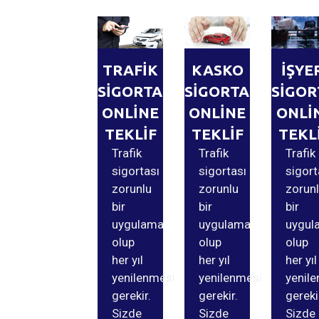
TRAFİK
KASKO
İŞYE
SİGORTASI
SİGORTASI
SİGOR
ONLİNE
ONLİNE
ONLİ
TEKLİF
TEKLİF
TEKL
Trafik
Trafik
Trafik
sigortası
sigortası
sigort
zorunlu
zorunlu
zorun
bir
bir
bir
uygulama
uygulama
uygul
olup
olup
olup
her yıl
her yıl
her yıl
yenilenmesi
yenilenmesi
yenil
gerekir.
gerekir.
gereki
Sizde
Sizde
Sizde