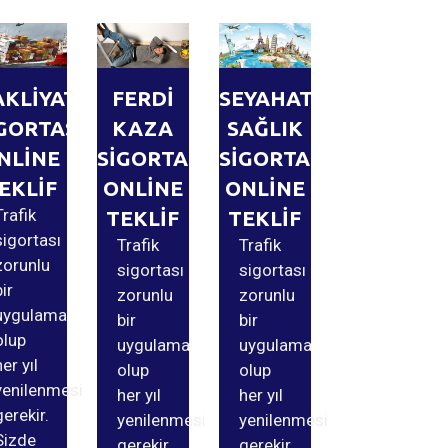
AKLİYAT
FERDİ
SEYAHAT
GORTASI
KAZA
SAĞLIK
NLİNE
SİGORTASI
SİGORTASI
EKLİF
ONLİNE
ONLİNE
Trafik
TEKLİF
TEKLİF
sigortası
Trafik
Trafik
zorunlu
sigortası
sigortası
bir
zorunlu
zorunlu
uygulama
bir
bir
olup
uygulama
uygulama
her yıl
olup
olup
yenilenmesi
her yıl
her yıl
gerekir.
yenilenmesi
yenilenmesi
Sizde
gerekir.
gerekir.