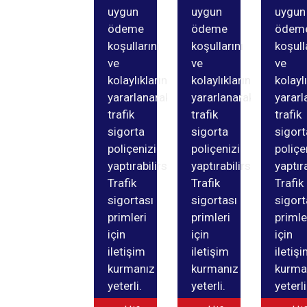
uygun
uygun
uygun
ödeme
ödeme
ödem
koşullarını
koşullarını
koşull
ve
ve
ve
kolaylıklarından
kolaylıklarından
kolayl
yararlanarak
yararlanarak
yararl
trafik
trafik
trafik
sigorta
sigorta
sigort
poliçenizi
poliçenizi
poliçe
yaptırabilirsiniz.
yaptırabilirsiniz.
yaptıra
Trafik
Trafik
Trafik
sigortası
sigortası
sigort
primleri
primleri
primle
için
için
için
iletişim
iletişim
iletiş
kurmanız
kurmanız
kurma
yeterli.
yeterli.
yeterli